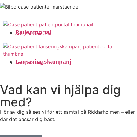
Patientportal
Anonymt varumärke
Lanseringskampanj
Anonymt varumärke
Vad kan vi hjälpa dig
med?
Hör av dig så ses vi för ett samtal på Riddarholmen – eller
där det passar dig bäst.